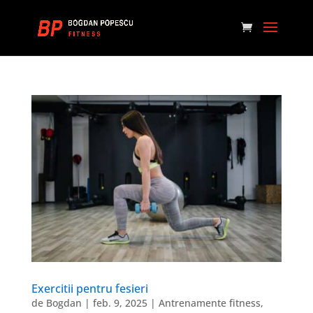
Exercitii pentru fesieri
de
Bogdan
|
feb. 9, 2025
|
Antrenamente fitness
,