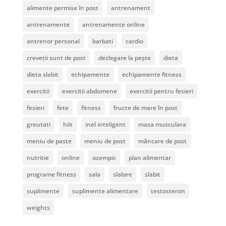
alimente permise în post
antrenament
antrenamente
antrenamente online
antrenor personal
barbati
cardio
creveții sunt de post
dezlegare la pește
dieta
dieta slabit
echipamente
echipamente fitness
exercitii
exercitii abdomene
exercitii pentru fesieri
fesieri
fete
fitness
fructe de mare în post
greutati
hiit
inel inteligent
masa musculara
meniu de paste
meniu de post
mâncare de post
nutritie
online
ozempic
plan alimentar
programe fitness
sala
slabire
slabit
suplimente
suplimente alimentare
testosteron
weights