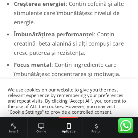
Creșterea energiei
: Conțin cofeină și alte
stimulente care îmbunătățesc nivelul de
energie.
Îmbunătățirea performanței
: Conțin
creatină, beta-alanină și alți compuși care
cresc puterea și rezistența.
Focus mental
: Conțin ingrediente care
îmbunătățesc concentrarea și motivația.
We use cookies on our website to give you the most
relevant experience by remembering your preferences
Doza recomandată
: Conform indicațiilor de pe
and repeat visits. By clicking “Accept All”, you consent to
the use of ALL the cookies. However, you may visit
eticheta produsului, de obicei cu 30 de minute
"Cookie Settings" to provide a controlled consent.
înainte de antrenament.
Cookie Settings
Accept All
În sală
Online
Aplicație
Prețuri
Bazar