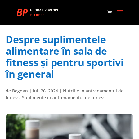
Despre suplimentele
alimentare în sala de
fitness și pentru sportivi
în general
de
Bogdan
|
iul. 26, 2024
|
Nutritie in antrenamentul de
fitness
,
Suplimente in antrenamentul de fitness