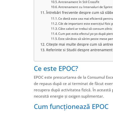
Antrenament în Stil CrossFit
Antrenament cu Intervaluri de Sprint
Întrebări frecvente despre cum să slăbeș
Ce dietă este cea mai eficientă pentr
Cât de important este exercițiul fizic 
Câte calorii ar trebui să consum zilnic
Cum pot evita efectul yo-yo după pier
Este sănătos să sărim peste mese pent
Citește mai multe despre cum să antren
Referinte si Studii despre antrenament
Ce este EPOC?
EPOC este prescurtarea de la Consumul Exces
de repaus după ce ai terminat de făcut exerc
recupera după activitatea fizică. În această
necesită energie și oxigen suplimentar.
Cum funcționează EPOC