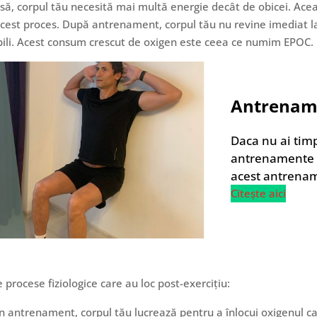
tensă, corpul tău necesită mai multă energie decât de obicei. Ac
u acest proces. După antrenament, corpul tău nu revine imediat 
ili. Acest consum crescut de oxigen este ceea ce numim EPOC.
Antrenam
Daca nu ai timp 
antrenamente o
acest antrenam
Citește aici
 procese fiziologice care au loc post-exercițiu:
n antrenament, corpul tău lucrează pentru a înlocui oxigenul care 