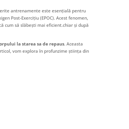
 diferite antrenamente este esențială pentru
Oxigen Post-Exercițiu (EPOC). Acest fenomen,
că cum să slăbești mai eficient.chiar și după
corpului la starea sa de repaus
. Aceasta
articol, vom explora în profunzime știința din