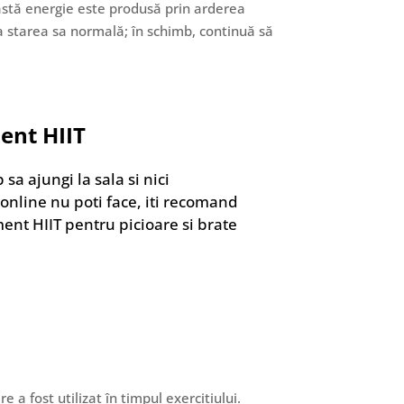
eastă energie este produsă prin arderea
la starea sa normală; în schimb, continuă să
ent HIIT
sa ajungi la sala si nici
nline nu poti face, iti recomand
ent HIIT pentru picioare si brate
a fost utilizat în timpul exercițiului.