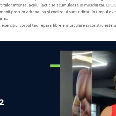
rcițiilor intense, acidul lactic se acumulează în mușchii tăi. EPOC
rmonii precum adrenalina și cortizolul sunt ridicați în timpul ex
ormal.
 exercițiu, corpul tău repară fibrele musculare și construiește 