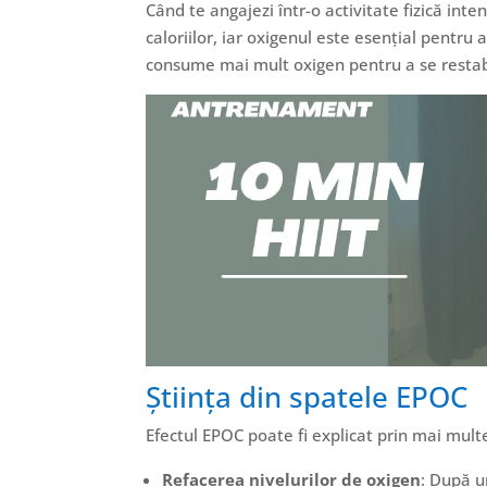
Când te angajezi într-o activitate fizică in
caloriilor, iar oxigenul este esențial pentr
consume mai mult oxigen pentru a se restab
Știința din spatele EPOC
Efectul EPOC poate fi explicat prin mai multe
Refacerea nivelurilor de oxigen
: După u