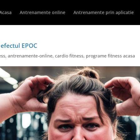
Acasa
Antrenamente online
Antrenamente prin aplicatie
u efectul EPOC
ess
,
antrenamente-online
,
cardio fitness
,
programe fitness acasa