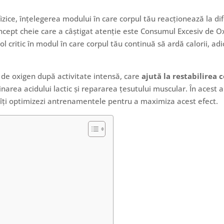
lor fizice, înțelegerea modului în care corpul tău reacționează la
oncept cheie care a câștigat atenție este Consumul Excesiv de 
l critic în modul în care corpul tău continuă să ardă calorii, adi
de oxigen după activitate intensă, care
ajută la restabilirea 
inarea acidului lactic și repararea țesutului muscular. În acest 
ă îți optimizezi antrenamentele pentru a maximiza acest efect.