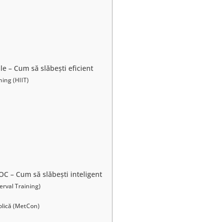
 – Cum să slăbești eficient
ning (HIIT)
C – Cum să slăbești inteligent
erval Training)
lică (MetCon)