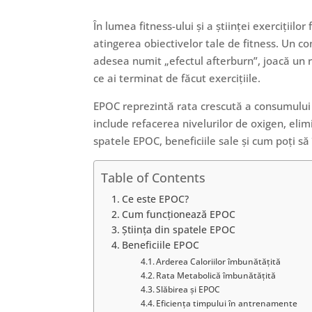
În lumea fitness-ului și a științei exerciții
atingerea obiectivelor tale de fitness. Un c
adesea numit „efectul afterburn”, joacă un ro
ce ai terminat de făcut exercițiile.
EPOC reprezintă rata crescută a consumului 
include refacerea nivelurilor de oxigen, elim
spatele EPOC, beneficiile sale și cum poți s
Table of Contents
Ce este EPOC?
Cum funcționează EPOC
Știința din spatele EPOC
Beneficiile EPOC
Arderea Caloriilor îmbunătățită
Rata Metabolică îmbunătățită
Slăbirea și EPOC
Eficiența timpului în antrenamente