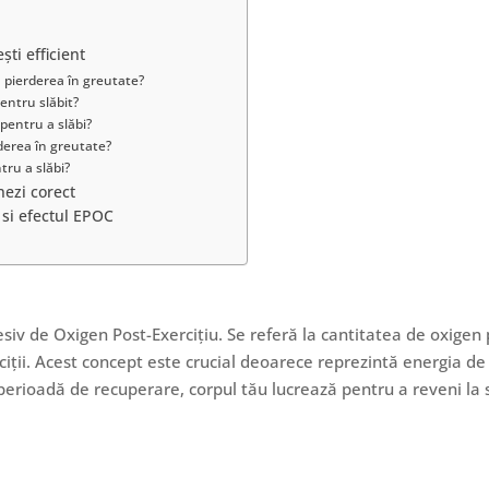
ti efficient
u pierderea în greutate?
pentru slăbit?
 pentru a slăbi?
derea în greutate?
ru a slăbi?
ezi corect
 si efectul EPOC
iv de Oxigen Post-Exercițiu. Se referă la cantitatea de oxigen
iții. Acest concept este crucial deoarece reprezintă energia de
 perioadă de recuperare, corpul tău lucrează pentru a reveni la