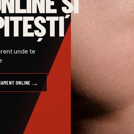
NLINE ȘI
PITEȘTI
ferent unde te
e
→
NAMENT ONLINE