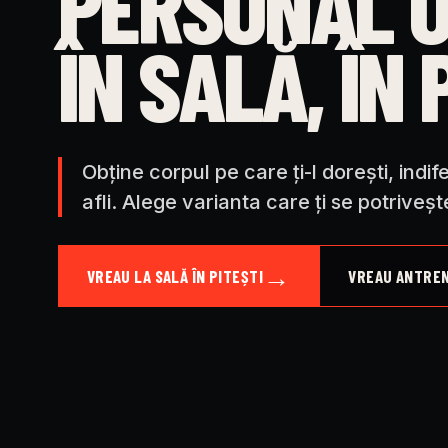
PERSONAL O
ÎN SALĂ, ÎN 
Obține corpul pe care ți-l dorești, indi
afli. Alege varianta care ți se potriveșt
→
VREAU LA SALĂ ÎN PITEȘTI
VREAU ANTRE